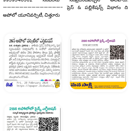
——————————————-
&
ప్రెస్
పబ్లికేషన్స్
విభాగం
ది
,
అపోలో
యూనివర్సిటీ
చిత్తూరు