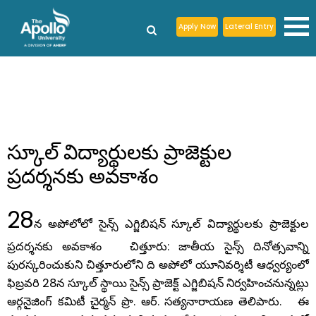
Apply Now
Lateral Entry
స్కూల్ విద్యార్థులకు ప్రాజెక్టుల
ప్రదర్శనకు అవకాశం
28
న
అపోలోలో
సైన్స్
ఎగ్జిబిషన్
స్కూల్
విద్యార్థులకు
ప్రాజెక్టుల
:
ప్రదర్శనకు
అవకాశం
చిత్తూరు
జాతీయ
సైన్స్
దినోత్సవాన్ని
పురస్కరించుకుని
చిత్తూరులోని
ది
అపోలో
యూనివర్శిటీ
ఆధ్వర్యంలో
28
ఫిబ్రవరి
న
స్కూల్
స్థాయి
సైన్స్
ప్రాజెక్ట్
ఎగ్జిబిషన్
నిర్వహించనున్నట్లు
.
.
.
ఆర్గనైజింగ్
కమిటీ
చైర్మన్
ప్రొ
ఆర్
సత్యనారాయణ
తెలిపారు
ఈ