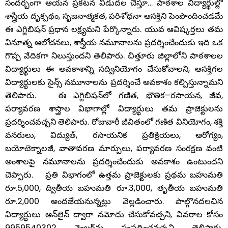
…
సందర్భంగా
ఆయన
ప్రకటన
విడుదల
చేస్తూ
పాఠశాల
విద్యార్థుల్లో
,
,
శాస్త్రీయ
దృక్పథం
సృజనాత్మకత
పరిశోధనా
ఆసక్తిని
పెంపొందించడమే
.
ఈ
ఎగ్జిబిషన్
ప్రధాన
లక్ష్యమని
పేర్కొన్నారు
యువ
ఆవిష్కర్తలు
తమ
,
వినూత్న
ఆలోచనలు
శాస్త్రీయ
నమూనాలను
ప్రదర్శించేందుకు
ఇది
ఒక
.
గొప్ప
వేదికగా
నిలుస్తుందని
తెలిపారు
చిత్తూరు
జిల్లాలోని
పాఠశాలల
,
విద్యార్థులు
ఈ
అవకాశాన్ని
సద్వినియోగం
చేసుకోవాలని
ఆసక్తిగల
విద్యార్థులకు
సైన్స్
నమూనాలను
ప్రదర్శించే
అవకాశం
కల్పిస్తున్నామని
.
,
–
,
,
తెలిపారు
ఈ
ఎగ్జిబిషన్
లో
గణిత
భౌతిక
రసాయన
జీవ
పర్యావరణ
శాస్త్రాల
విభాగాల్లో
విద్యార్థులు
తమ
ప్రాజెక్టులను
.
,
ప్రదర్శించవచ్చని
తెలిపారు
రోజువారీ
జీవితంలో
గణిత
వినియోగం
శక్తి
,
,
,
,
వనరులు
విద్యుత్
రసాయనిక
ప్రతిక్రియలు
ఆరోగ్యం
,
,
బయోటెక్నాలజీ
వాతావరణ
మార్పులు
పర్యావరణ
సంరక్షణ
వంటి
అంశాలపై
నమూనాలను
ప్రదర్శించేందుకు
అవకాశం
ఉంటుందని
.
చెప్పారు
ప్రతి
విభాగంలో
ఉత్తమ
ప్రాజెక్టులకు
ప్రథమ
బహుమతి
.5,000,
.3,000,
రూ
ద్వితీయ
బహుమతి
రూ
తృతీయ
బహుమతి
.2,000
.
రూ
అందజేయనున్నట్లు
వెల్లడించారు
పాల్గొనదలచిన
,
విద్యార్థులు
ఆన్
లైన్
ద్వారా
నమోదు
చేసుకోవచ్చని
వివరాల
కోసం
9959540302
.
నెంబర్
ను
సంప్రదించవచ్చని
తెలిపారు