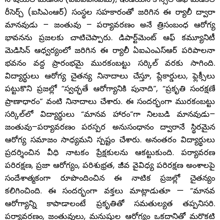
రీసెర్చ్ (ఐసిఎంఆర్‌) సంస్థల సహకారంతో జరిగిన ఈ ర్యాలీ ద్వారా
మానవుడు – జంతువు – పర్యావరణం అనే త్రిసంబంధ ఆరోగ్య
భావనను ప్రజలకు చాటిచెప్పారు. డిపార్ట్‌మెంట్ ఆఫ్ కమ్యూనిటీ
మెడిసిన్‌ ఆధ్వర్యంలో జరిగిన ఈ ర్యాలీ ఏఐఎంఎస్‌ఆర్‌ పరిపాలనా
భవనం వద్ద ప్రారంభమై మురకంబట్టు సర్కిల్‌ వరకు సాగింది.
విద్యార్థులు ఆరోగ్య చైతన్య నినాదాలు చేస్తూ, ప్లేకార్డులు, ఫ్లెక్సీలు
పట్టుకొని ప్రజల్లో “స్వచ్ఛతే ఆరోగ్యానికి పునాది”, “ప్రకృతి సంరక్షణే
ప్రాణాధారం” వంటి నినాదాలు చేశారు. ఈ సందర్భంగా మురకంబట్టు
సర్కిల్‌లో విద్యార్థులు “మానవ హారం”గా నిలబడి మానవుడు–
జంతువు–పర్యావరణం పరస్పర అనుసంధానం ద్వారానే స్థిరమైన
ఆరోగ్య సమాజం సాధ్యమని స్పష్టం చేశారు. అనంతరం విద్యార్థులు
ప్రదర్శించిన వీధి నాటకం ప్రేక్షకులను ఆకట్టుకుంది. పర్యావరణ
పరిరక్షణ, ప్రజా ఆరోగ్యం, పరిశుభ్రత, జీవ వైవిధ్య పరిరక్షణ అంశాలపై
సందేశాత్మకంగా రూపొందించిన ఈ నాటిక ప్రజల్లో చైతన్యం
కలిగించింది. ఈ సందర్భంగా వక్తలు మాట్లాడుతూ — “మానవ
ఆరోగ్యాన్ని కాపాడాలంటే ప్రకృతితో సమతుల్యత తప్పనిసరి.
పర్యావరణం, జంతువులు, మనుషుల ఆరోగ్యం ఒకదానితో మరొకటి