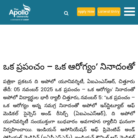
Apply Now
Lateral Entry
ఒక ప్రపంచం – ఒక ఆరోగ్యం’ నినాదంతో
పత్రికా ప్రకటన ది అపోలో యూనివర్శిటీ, ఏఐఎంఎస్‌ఆర్‌, చిత్తూరు
తేదీ: 05 నవంబర్ 2025 ఒక ప్రపంచం – ఒక ఆరోగ్యం’ నినాదంతో
అపోలో విద్యార్థుల భారీ ర్యాలీ చిత్తూరు, నవంబర్‌ 5: “ఒక ప్రపంచం –
ఒక ఆరోగ్యం అన్న సమగ్ర నినాదంతో అపోలో ఇన్‌స్టిట్యూట్ ఆఫ్
మెడికల్ సైన్సెస్ అండ్ రీసెర్చ్ (ఏఐఎంఎస్‌ఆర్‌), ది అపోలో
యూనివర్శిటీ సంయుక్తంగా బుధవారం అవగాహన ర్యాలీని ఘనంగా
నిర్వహించాయి. ఇండియన్ అసోసియేషన్ ఆఫ్ ప్రివెంటివ్ అండ్
సోషియల్ మెడిసిన్ (ఐఏపీఎస్‌ఎమ్‌), ఇండియన్ కౌన్సిల్ ఆఫ్ మెడికల్