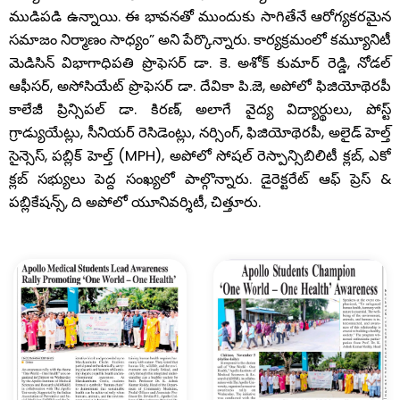
ముడిపడి ఉన్నాయి. ఈ భావనతో ముందుకు సాగితేనే ఆరోగ్యకరమైన
సమాజం నిర్మాణం సాధ్యం” అని పేర్కొన్నారు. కార్యక్రమంలో కమ్యూనిటీ
మెడిసిన్ విభాగాధిపతి ప్రొఫెసర్‌ డా. కె. అశోక్ కుమార్ రెడ్డి, నోడల్‌
ఆఫీసర్‌, అసోసియేట్‌ ప్రొఫెసర్‌ డా. దేవికా పి.జె, అపోలో ఫిజియోథెరపీ
కాలేజీ ప్రిన్సిపల్‌ డా. కిరణ్‌, అలాగే వైద్య విద్యార్థులు, పోస్ట్‌
గ్రాడ్యుయేట్లు, సీనియర్‌ రెసిడెంట్లు, నర్సింగ్‌, ఫిజియోథెరపీ, అలైడ్‌ హెల్త్‌
సైన్సెస్‌, పబ్లిక్‌ హెల్త్‌ (MPH), అపోలో సోషల్‌ రెస్పాన్సిబిలిటీ క్లబ్‌, ఎకో
క్లబ్‌ సభ్యులు పెద్ద సంఖ్యలో పాల్గొన్నారు. డైరెక్టరేట్ ఆఫ్ ప్రెస్ &
పబ్లికేషన్స్, ది అపోలో యూనివర్శిటీ, చిత్తూరు.